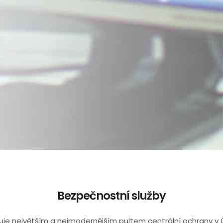
Bezpečnostní služby
e největším a nejmodernějším pultem centrální ochrany v Č