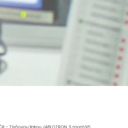
R - Tísňovou linkou JABLOTRON. S montáží